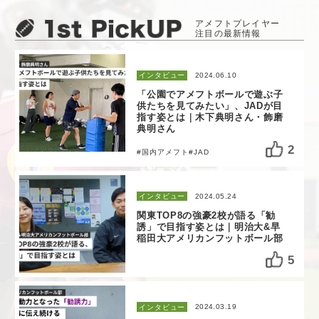
2024.06.10
インタビュー
「公園でアメフトボールで遊ぶ子
供たちを見てみたい」、JADが目
指す姿とは｜木下典明さん・飾磨
典明さん
2
#国内アメフト
#JAD
2024.05.24
インタビュー
関東TOP8の強豪2校が語る「勧
誘」で目指す姿とは｜明治大&早
稲田大アメリカンフットボール部
5
2024.03.19
インタビュー